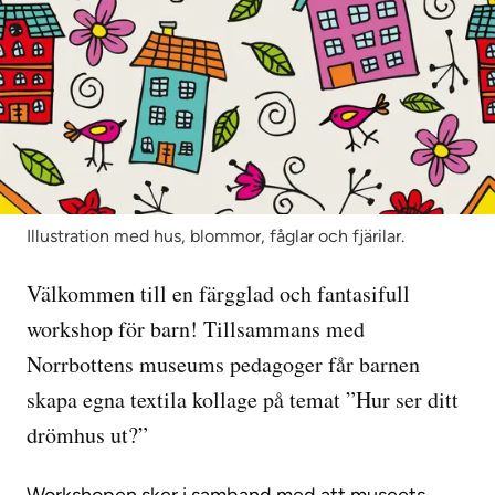
Illustration med hus, blommor, fåglar och fjärilar.
Clownens dag
Till Slöjd och formcenter, Shopping galleria (plan 1) Lule
Välkommen till en färgglad och fantasifull
workshop för barn! Tillsammans med
Norrbottens museums pedagoger får barnen
skapa egna textila kollage på temat ”Hur ser ditt
drömhus ut?”
Workshopen sker i samband med att museets