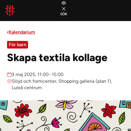
Gå till huvudmeny
Gå till sidans innehåll
Gå till sidfoten
SÖK
STÄNG
Kalendarium
För barn
Skapa textila kollage
Datum:
3 maj 2025, 11:00
-
15:00
Plats:
Slöjd och formcenter, Shopping galleria (plan 1),
Luleå centrum