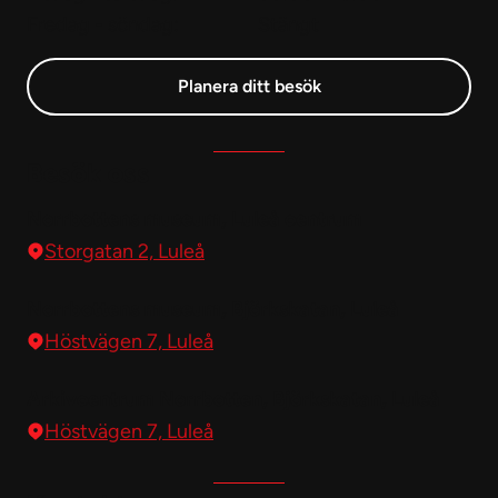
Fredag - söndag:
Stängt
Planera ditt besök
Besök oss
Norrbottens museum, Luleå centrum
Storgatan 2, Luleå
Norrbottens museum, Björkskatan, Luleå
Höstvägen 7, Luleå
Arkivcentrum Norrbotten, Björkskatan, Luleå
Höstvägen 7, Luleå