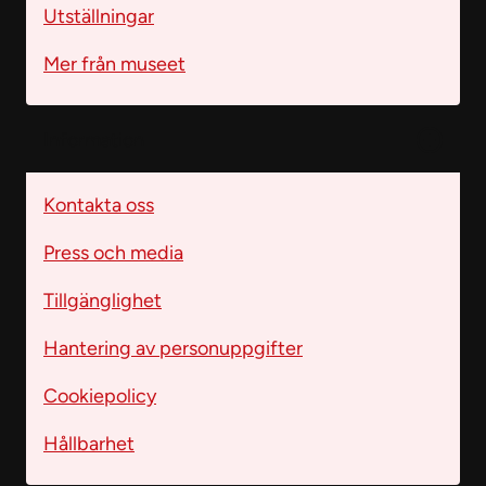
Utställningar
Mer från museet
Information
Kontakta oss
Press och media
Tillgänglighet
Hantering av personuppgifter
Cookiepolicy
Hållbarhet