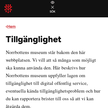
Gå till huvudmeny
Gå till sidans innehåll
Gå till sidfoten
SÖK
STÄNG
Hem
Tillgänglighet
Norrbottens museum står bakom den här
webbplatsen. Vi vill att så många som möjligt
ska kunna använda den. Här beskrivs hur
Norrbottens museum uppfyller lagen om
tillgänglighet till digital offentlig service,
eventuella kända tillgänglighetsproblem och hur
du kan rapportera brister till oss så att vi kan
åtgärda dem.