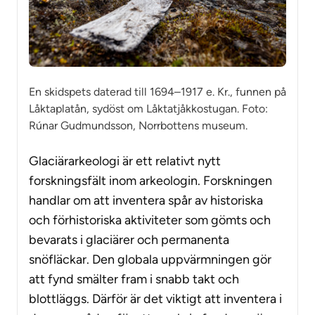
En skidspets daterad till 1694–1917 e. Kr., funnen på
Låktaplatån, sydöst om Låktatjåkkostugan. Foto:
Rúnar Gudmundsson, Norrbottens museum.
Glaciärarkeologi är ett relativt nytt
forskningsfält inom arkeologin. Forskningen
handlar om att inventera spår av historiska
och förhistoriska aktiviteter som gömts och
bevarats i glaciärer och permanenta
snöfläckar. Den globala uppvärmningen gör
att fynd smälter fram i snabb takt och
blottläggs. Därför är det viktigt att inventera i