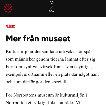
Gå till huvudmeny
Gå till sidans innehåll
Gå till sidfoten
SÖK
STÄNG
Hem
Mer från museet
Kulturmiljö är det samlade uttrycket för spår
som människor genom tiderna lämnat efter sig.
Förutom synliga avtryck finns även osynliga,
exempelvis ortnamn eller en plats där något hänt
och som därför gör den speciell.
För Norrbottens museum är kulturmiljön i
Norrbotten ett viktigt fokusområde. Vi