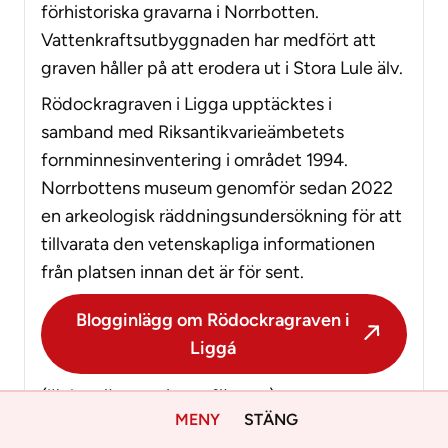
förhistoriska gravarna i Norrbotten.
Vattenkraftsutbyggnaden har medfört att
graven håller på att erodera ut i Stora Lule älv.
Rödockragraven i Ligga upptäcktes i
samband med Riksantikvarieämbetets
fornminnesinventering i området 1994.
Norrbottens museum genomför sedan 2022
en arkeologisk räddningsundersökning för att
tillvarata den vetenskapliga informationen
från platsen innan det är för sent.
Blogginlägg om Rödockragraven i
Liggá
(länken öppnas i nytt fönster)
MENY
STÄNG