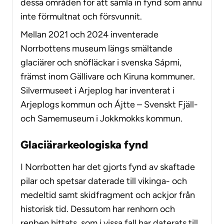
dessa områden för att samla in fynd som ännu
inte förmultnat och försvunnit.
Mellan 2021 och 2024 inventerade
Norrbottens museum längs smältande
glaciärer och snöfläckar i svenska Sápmi,
främst inom Gällivare och Kiruna kommuner.
Silvermuseet i Arjeplog har inventerat i
Arjeplogs kommun och Ájtte – Svenskt Fjäll-
och Samemuseum i Jokkmokks kommun.
Glaciärarkeologiska fynd
I Norrbotten har det gjorts fynd av skaftade
pilar och spetsar daterade till vikinga- och
medeltid samt skidfragment och ackjor från
historisk tid. Dessutom har renhorn och
renben hittats, som i vissa fall har daterats till