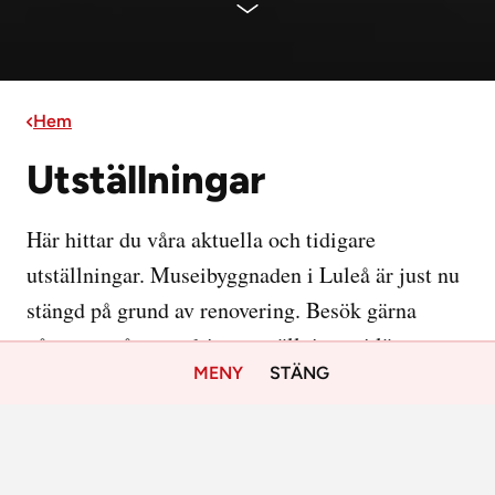
Hem
Utställningar
Här hittar du våra aktuella och tidigare
utställningar. Museibyggnaden i Luleå är just nu
stängd på grund av renovering. Besök gärna
någon av våra vandringsutställningar i länet.
MENY
STÄNG
Aktuella utställningar
För barn
Kan själv - Kulturhistoriska