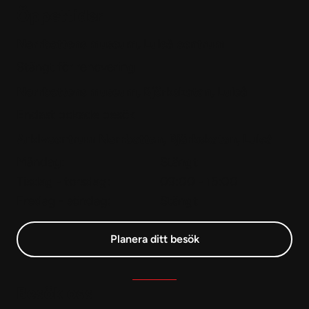
Öppettider
Norrbottens museum, Luleå centrum
Stängt för renovering
Norrbottens museum, Björkskatan, Luleå
Endast bokade besök
Arkivcentrum Norrbotten, Björkskatan, Luleå
Måndag:
Stängt
Tisdag - torsdag:
09:00 - 15:00
Fredag - söndag:
Stängt
Planera ditt besök
Besök oss