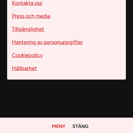
Kontakta oss
Press och media
Tillgänglighet
Hantering av personuppgifter
Cookiepolicy
Hållbarhet
Norrbottens museum är en del av Region Norrbotten,
inom avdelningen Regional utveckling, kultur.
MENY
STÄNG