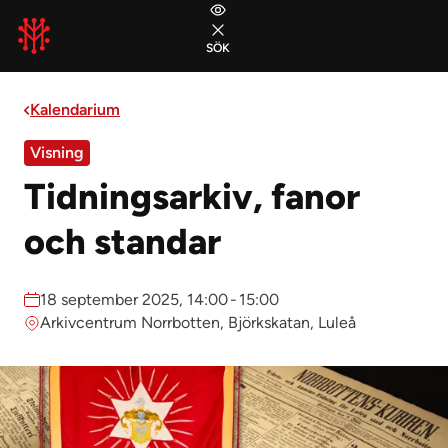
Gå till huvudmeny
Gå till sidans innehåll
Gå till sidfoten
SÖK
STÄNG
Kalendarium
Visning
Tidningsarkiv, fanor
och standar
Datum:
18 september 2025, 14:00
-
15:00
Plats:
Arkivcentrum Norrbotten, Björkskatan, Luleå