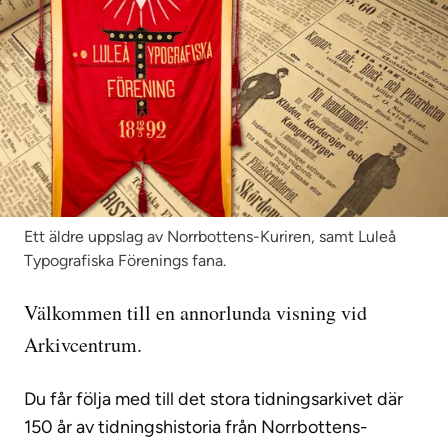
Ett äldre uppslag av Norrbottens-Kuriren, samt Luleå
Typografiska Förenings fana.
Visning
Till Arkivcentrum Norrbotten Björkskatan, Luleå (öppnas i 
Välkommen till en annorlunda visning vid
Arkivcentrum.
Du får följa med till det stora tidningsarkivet där
150 år av tidningshistoria från Norrbottens-