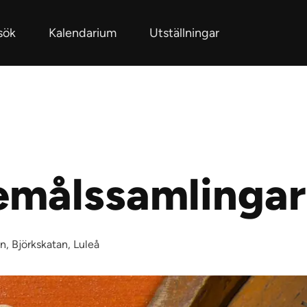
sök
Kalendarium
Utställningar
remålssamlinga
, Björkskatan, Luleå