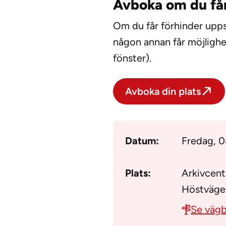
Avboka om du får
Om du får förhinder uppsk
någon annan får möjlighe
fönster).
Avboka din plats
Datum:
Fredag, 
Plats:
Arkivcen
Höstvägen
Se vägb