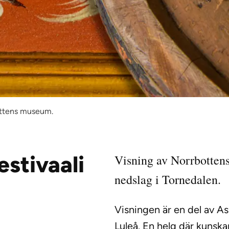
bottens museum.
pnas i ny flik)
estivaali
Visning av Norrbotte
nedslag i Tornedalen.
Visningen är en del av As
Luleå. En helg där kunsk