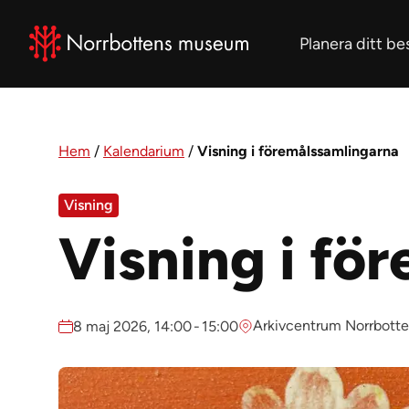
Gå till huvudmeny
Gå till sidans innehåll
Gå till sidfoten
Planera ditt be
Hem
/
Kalendarium
/
Visning i föremålssamlingarna
Visning
Visning i fö
Plats:
Datum:
Arkivcentrum Norrbotten
8 maj 2026, 14:00
-
15:00