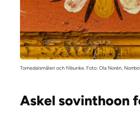
Tornedalsmåleri och filbunke. Foto: Ola Norén, Norr
Till Arkivcentrum Norrbotten Björkskatan, Luleå (öp
Askel sovinthoon f