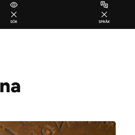
SÖK
SPRÅK
STÄNG
STÄNG
rna