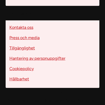
Information
Kontakta oss
Press och media
Tillgänglighet
Hantering av personuppgifter
Cookiepolicy
Hållbarhet
Norrbottens museum är en del av Region Norrbotten,