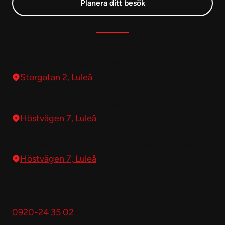
Planera ditt besök
Besök oss
Norrbottens museum, Luleå centrum
Storgatan 2, Luleå
Norrbottens museum, Björkskatan, Luleå
Höstvägen 7, Luleå
Arkivcentrum Norrbotten, Björkskatan, Luleå
Höstvägen 7, Luleå
Kontakta oss
0920-24 35 02