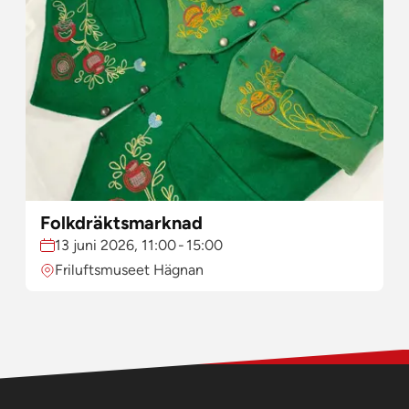
Folkdräktsmarknad
Datum:
13 juni 2026, 11:00
-
15:00
Plats:
Friluftsmuseet Hägnan