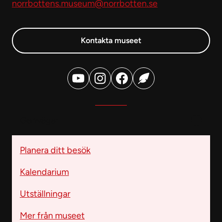
norrbottens.museum@norrbotten.se
Kontakta museet
Genvägar
Planera ditt besök
Kalendarium
Utställningar
Mer från museet