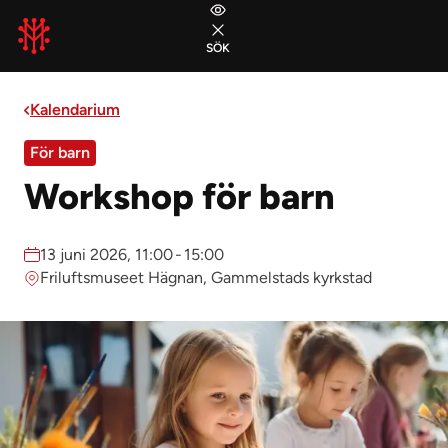
Gå till huvudmeny
Gå till sidans innehåll
Gå till sidfoten
SÖK
STÄNG
Kalendarium
För barn
Workshop för barn
Datum:
13 juni 2026, 11:00
-
15:00
Plats:
Friluftsmuseet Hägnan, Gammelstads kyrkstad