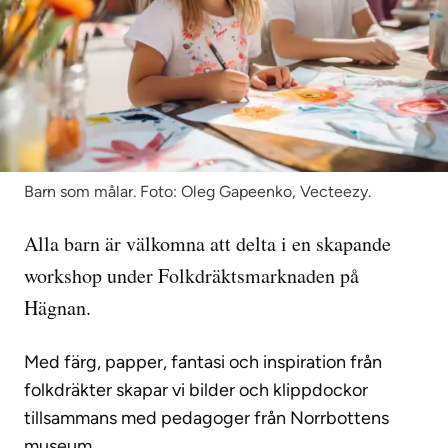
Barn som målar. Foto: Oleg Gapeenko, Vecteezy.
En del av Folkdräktsmarknaden
Till Friluftsmuseet Hägnan Gammelstads kyrkstad (öppnas 
Alla barn är välkomna att delta i en skapande
workshop under Folkdräktsmarknaden på
Hägnan.
Med färg, papper, fantasi och inspiration från
folkdräkter skapar vi bilder och klippdockor
tillsammans med pedagoger från Norrbottens
museum.