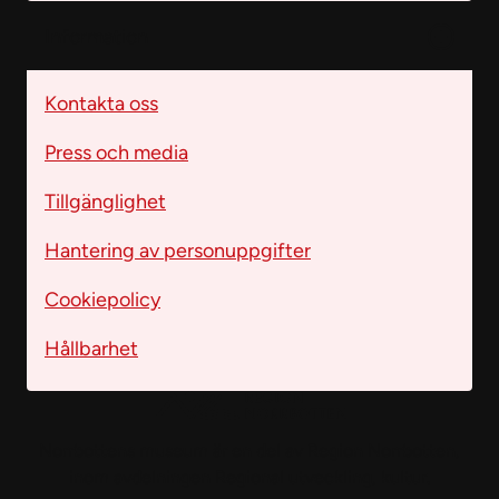
Information
Kontakta oss
Press och media
Tillgänglighet
Hantering av personuppgifter
Cookiepolicy
Hållbarhet
Norrbottens museum är en del av Region Norrbotten,
inom avdelningen Regional utveckling, kultur.