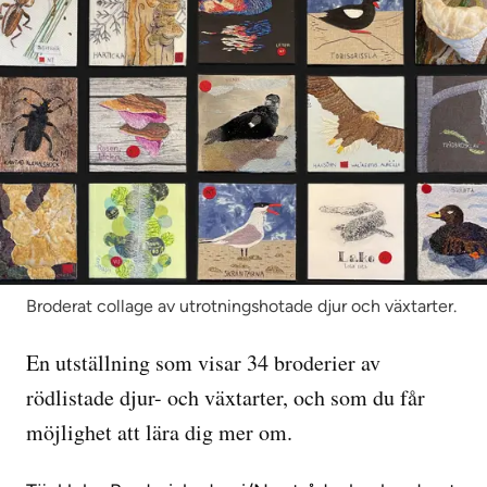
Broderat collage av utrotningshotade djur och växtarter.
Vandringsutställning
Till STF Abisko Turiststation Abisko nationalpark (öppnas i
En utställning som visar 34 broderier av
rödlistade djur- och växtarter, och som du får
möjlighet att lära dig mer om.