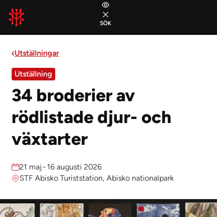
Gå till huvudmeny
Gå till sidans innehåll
Gå till sidfoten
SÖK
STÄNG
Utställningar
Utställning
34 broderier av
rödlistade djur- och
växtarter
Datum:
21 maj
-
16 augusti 2026
Plats:
STF Abisko Turiststation, Abisko nationalpark