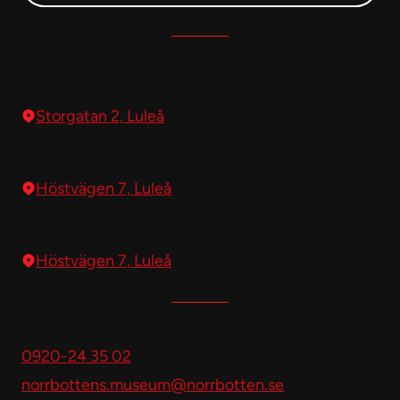
Besök oss
Norrbottens museum, Luleå centrum
Storgatan 2, Luleå
Norrbottens museum, Björkskatan, Luleå
Höstvägen 7, Luleå
Arkivcentrum Norrbotten, Björkskatan, Luleå
Höstvägen 7, Luleå
Kontakta oss
0920-24 35 02
norrbottens.museum@norrbotten.se